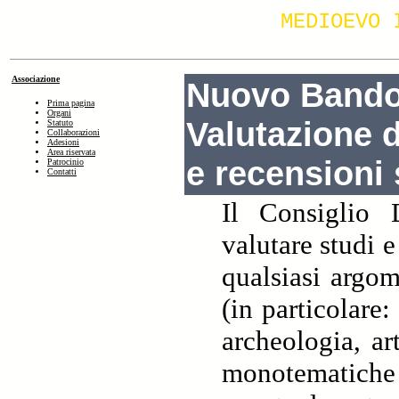
MEDIOEVO 
Associazione
Nuovo Bando
Prima pagina
Organi
Valutazione d
Statuto
Collaborazioni
Adesioni
Area riservata
e recensioni
Patrocinio
Contatti
Il Consiglio 
valutare studi e
qualsiasi argom
(in particolare: 
archeologia, art
monotemati