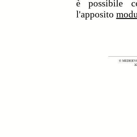
è possibile co
l'apposito
modul
© MEDIOEVO
w